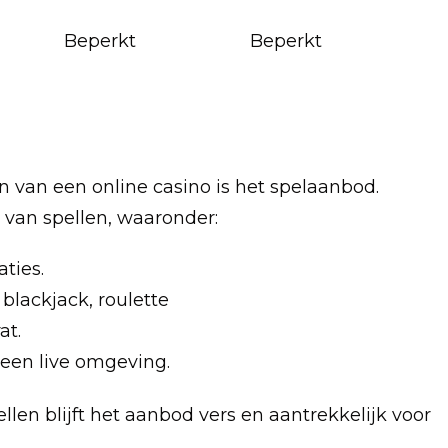
Beperkt
Beperkt
en van een online casino is het spelaanbod.
van spellen, waaronder:
ties.
blackjack, roulette
at.
 een live omgeving.
en blijft het aanbod vers en aantrekkelijk voor