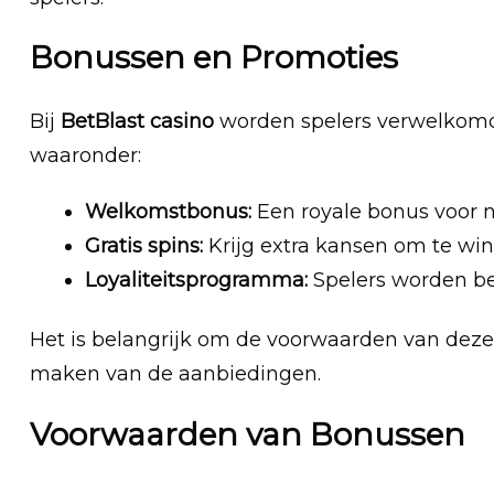
Bonussen en Promoties
Bij
BetBlast casino
worden spelers verwelkomd
waaronder:
Welkomstbonus:
Een royale bonus voor ni
Gratis spins:
Krijg extra kansen om te win
Loyaliteitsprogramma:
Spelers worden be
Het is belangrijk om de voorwaarden van deze
maken van de aanbiedingen.
Voorwaarden van Bonussen