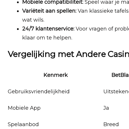
Mobiele compatibiliteit:
Speel waar je maa
Variëteit aan spellen:
Van klassieke tafelsp
wat wils.
24/7 klantenservice:
Voor vragen of probl
klaar om te helpen.
Vergelijking met Andere Casin
Kenmerk
BetBla
Gebruiksvriendelijkheid
Uitsteke
Mobiele App
Ja
Spelaanbod
Breed