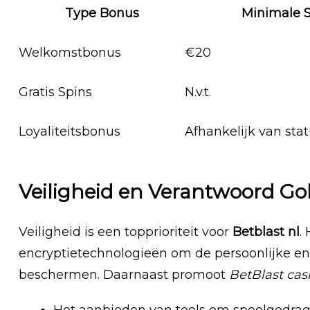
Type Bonus
Minimale S
Welkomstbonus
€20
Gratis Spins
N.v.t.
Loyaliteitsbonus
Afhankelijk van sta
Veiligheid en Verantwoord G
Veiligheid is een topprioriteit voor
Betblast nl
.
encryptietechnologieën om de persoonlijke en 
beschermen. Daarnaast promoot
BetBlast cas