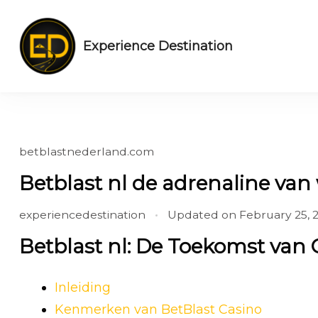
Experience Destination
NE India Experts | Group trips | Tailored t
betblastnederland.com
Betblast nl de adrenaline va
experiencedestination
Updated on
February 25, 
Betblast nl: De Toekomst van
Inleiding
Kenmerken van BetBlast Casino