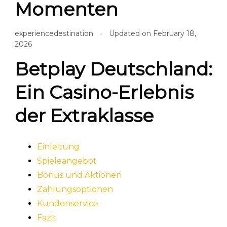
Momenten
experiencedestination
Updated on
February 18,
2026
Betplay Deutschland:
Ein Casino-Erlebnis
der Extraklasse
Einleitung
Spieleangebot
Bonus und Aktionen
Zahlungsoptionen
Kundenservice
Fazit