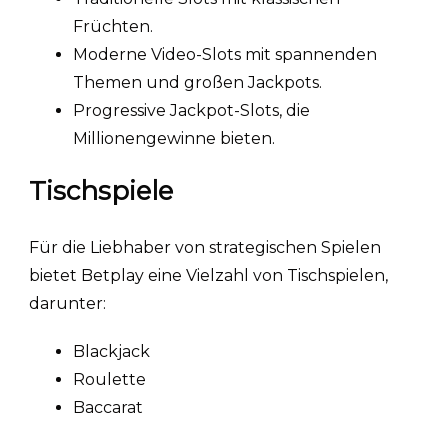
Früchten.
Moderne Video-Slots mit spannenden
Themen und großen Jackpots.
Progressive Jackpot-Slots, die
Millionengewinne bieten.
Tischspiele
Für die Liebhaber von strategischen Spielen
bietet Betplay eine Vielzahl von Tischspielen,
darunter:
Blackjack
Roulette
Baccarat