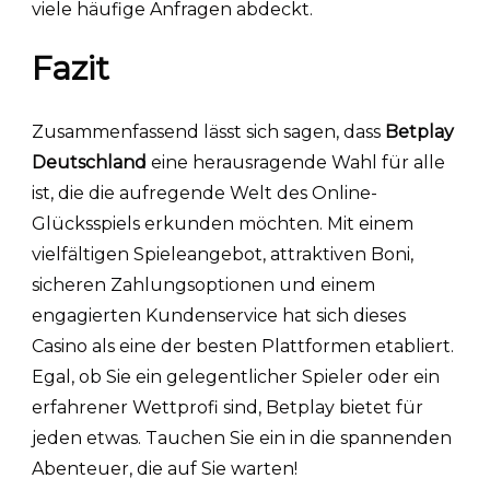
viele häufige Anfragen abdeckt.
Fazit
Zusammenfassend lässt sich sagen, dass
Betplay
Deutschland
eine herausragende Wahl für alle
ist, die die aufregende Welt des Online-
Glücksspiels erkunden möchten. Mit einem
vielfältigen Spieleangebot, attraktiven Boni,
sicheren Zahlungsoptionen und einem
engagierten Kundenservice hat sich dieses
Casino als eine der besten Plattformen etabliert.
Egal, ob Sie ein gelegentlicher Spieler oder ein
erfahrener Wettprofi sind, Betplay bietet für
jeden etwas. Tauchen Sie ein in die spannenden
Abenteuer, die auf Sie warten!