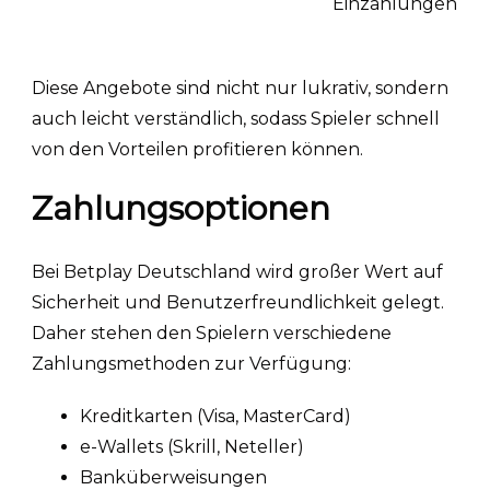
Einzahlungen
Diese Angebote sind nicht nur lukrativ, sondern
auch leicht verständlich, sodass Spieler schnell
von den Vorteilen profitieren können.
Zahlungsoptionen
Bei Betplay Deutschland wird großer Wert auf
Sicherheit und Benutzerfreundlichkeit gelegt.
Daher stehen den Spielern verschiedene
Zahlungsmethoden zur Verfügung:
Kreditkarten (Visa, MasterCard)
e-Wallets (Skrill, Neteller)
Banküberweisungen