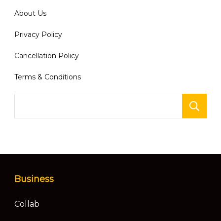
About Us
Privacy Policy
Cancellation Policy
Terms & Conditions
Business
Collab