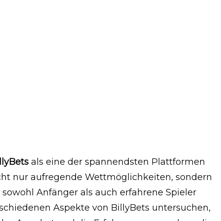
llyBets
als eine der spannendsten Plattformen
cht nur aufregende Wettmöglichkeiten, sondern
 sowohl Anfänger als auch erfahrene Spieler
erschiedenen Aspekte von BillyBets untersuchen,