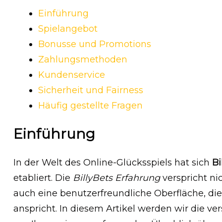
Einführung
Spielangebot
Bonusse und Promotions
Zahlungsmethoden
Kundenservice
Sicherheit und Fairness
Häufig gestellte Fragen
Einführung
In der Welt des Online-Glücksspiels hat sich
Bi
etabliert. Die
BillyBets Erfahrung
verspricht ni
auch eine benutzerfreundliche Oberfläche, die
anspricht. In diesem Artikel werden wir die v