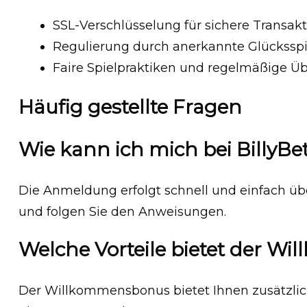
SSL-Verschlüsselung für sichere Transak
Regulierung durch anerkannte Glückssp
Faire Spielpraktiken und regelmäßige Ü
Häufig gestellte Fragen
Wie kann ich mich bei BillyB
Die Anmeldung erfolgt schnell und einfach über
und folgen Sie den Anweisungen.
Welche Vorteile bietet der 
Der Willkommensbonus bietet Ihnen zusätzliche