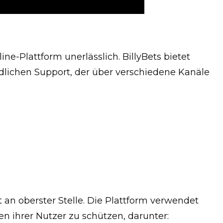
ine-Plattform unerlässlich. BillyBets bietet
lichen Support, der über verschiedene Kanäle
t an oberster Stelle. Die Plattform verwendet
ihrer Nutzer zu schützen, darunter: