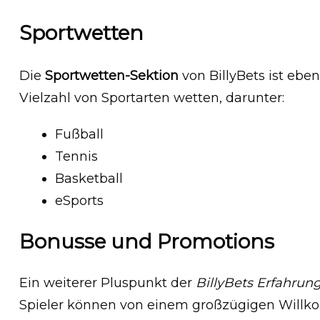
Sportwetten
Die
Sportwetten-Sektion
von BillyBets ist ebe
Vielzahl von Sportarten wetten, darunter:
Fußball
Tennis
Basketball
eSports
Bonusse und Promotions
Ein weiterer Pluspunkt der
BillyBets Erfahrun
Spieler können von einem großzügigen Willko