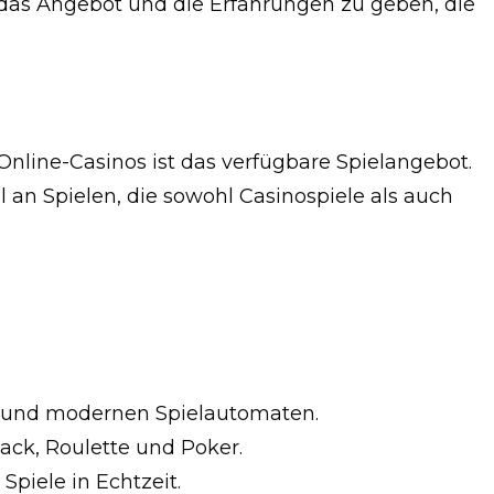
das Angebot und die Erfahrungen zu geben, die
Online-Casinos ist das verfügbare Spielangebot.
hl an Spielen, die sowohl Casinospiele als auch
hen und modernen Spielautomaten.
jack, Roulette und Poker.
Spiele in Echtzeit.