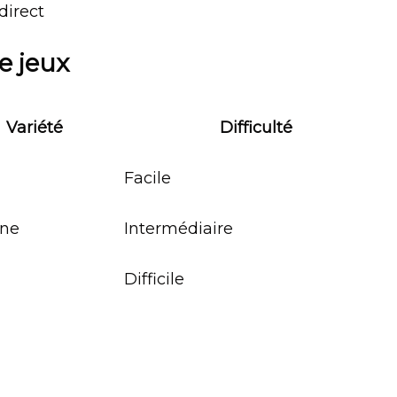
direct
e jeux
Variété
Difficulté
Facile
ne
Intermédiaire
Difficile