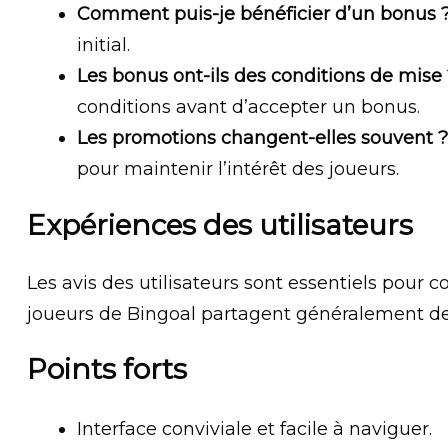
Comment puis-je bénéficier d’un bonus 
initial.
Les bonus ont-ils des conditions de mise 
conditions avant d’accepter un bonus.
Les promotions changent-elles souvent ?
pour maintenir l’intérêt des joueurs.
Expériences des utilisateurs
Les avis des utilisateurs sont essentiels pour 
joueurs de Bingoal partagent généralement des
Points forts
Interface conviviale et facile à naviguer.