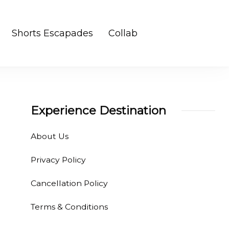
Shorts Escapades
Collab
Experience Destination
About Us
Privacy Policy
Cancellation Policy
Terms & Conditions