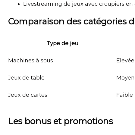
Livestreaming de jeux avec croupiers en 
Comparaison des catégories d
Type de jeu
Machines à sous
Elevée
Jeux de table
Moyen
Jeux de cartes
Faible
Les bonus et promotions