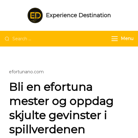
Experience Destination
NE India Experts | Group trips | Tailored
trips | Unique experiences in NE India
Menu
efortunano.com
Bli en efortuna
mester og oppdag
skjulte gevinster i
spillverdenen