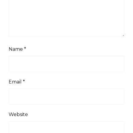
Name
*
Email
*
Website