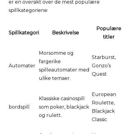
er en oversikt over de mest populære
spillkategoriene:
Populære
Spillkategori
Beskrivelse
titler
Morsomme og
Starburst,
fargerike
Automater
Gonzo’s
spilleautomater med
Quest
ulike temaer.
European
Klassiske casinospill
Roulette,
bordspill
som poker, blackjack
Blackjack
og rulett.
Classic