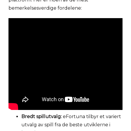
bemerkelsesverdige fordelene:
Bredt spillutvalg:
eFortuna tilbyr et variert
utvalg av spill fra de beste utviklerne i