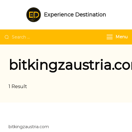
Experience Destination
NE India Experts | Group trips | Tailored
trips | Unique experiences in NE India
Menu
bitkingzaustria.c
1 Result
bitkingzaustria.com