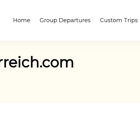
Home
Group Departures
Custom Trips
rips | Unique experiences in NE India
rreich.com