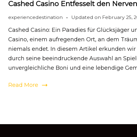
Cashed Casino Entfesselt den Nerven
experiencedestination
Updated on
February 25, 
Cashed Casino: Ein Paradies für Glücksjäger
Casino, einem aufregenden Ort, an dem Träu
niemals endet. In diesem Artikel erkunden wir
durch seine beeindruckende Auswahl an Spiel
unvergleichliche Boni und eine lebendige Ge
Read More