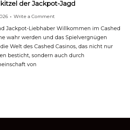
kitzel der Jackpot-Jagd
2026
Write a Comment
 und Jackpot-Liebhaber Willkommen im Cashed
me wahr werden und das Spielvergnügen
 die Welt des Cashed Casinos, das nicht nur
en besticht, sondern auch durch
meinschaft von