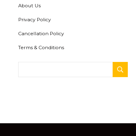
About Us
Privacy Policy
Cancellation Policy
Terms & Conditions