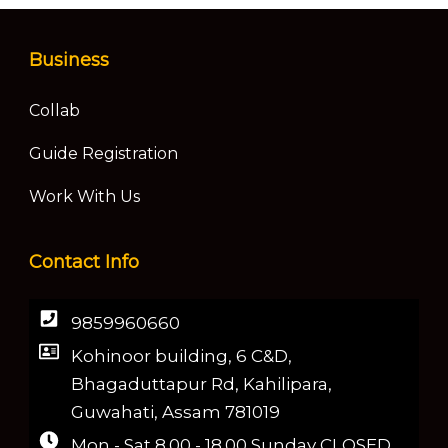
Business
Collab
Guide Registration
Work With Us
Contact Info
9859960660
Kohinoor building, 6 C&D,
Bhagaduttapur Rd, Kahilipara,
Guwahati, Assam 781019
Mon - Sat 8.00 - 18.00 Sunday CLOSED