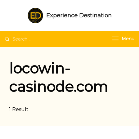
Experience Destination
NE India Experts | Group trips | Tailored
trips | Unique experiences in NE India
Menu
locowin-
casinode.com
1 Result