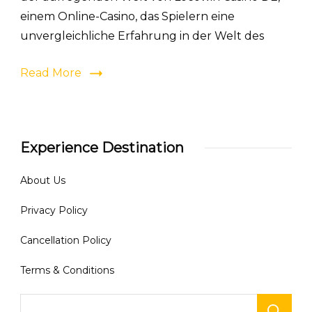
einem Online-Casino, das Spielern eine
unvergleichliche Erfahrung in der Welt des
Read More
Experience Destination
About Us
Privacy Policy
Cancellation Policy
Terms & Conditions