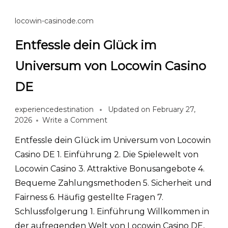
locowin-casinode.com
Entfessle dein Glück im
Universum von Locowin Casino
DE
experiencedestination
Updated on
February 27,
2026
Write a Comment
Entfessle dein Glück im Universum von Locowin
Casino DE 1. Einführung 2. Die Spielewelt von
Locowin Casino 3. Attraktive Bonusangebote 4.
Bequeme Zahlungsmethoden 5. Sicherheit und
Fairness 6. Häufig gestellte Fragen 7.
Schlussfolgerung 1. Einführung Willkommen in
der aufregenden Welt von Locowin Casino DE,