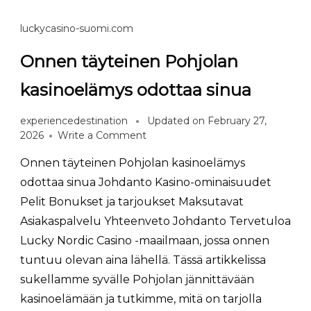
luckycasino-suomi.com
Onnen täyteinen Pohjolan
kasinoelämys odottaa sinua
experiencedestination
Updated on
February 27,
2026
Write a Comment
Onnen täyteinen Pohjolan kasinoelämys
odottaa sinua Johdanto Kasino-ominaisuudet
Pelit Bonukset ja tarjoukset Maksutavat
Asiakaspalvelu Yhteenveto Johdanto Tervetuloa
Lucky Nordic Casino -maailmaan, jossa onnen
tuntuu olevan aina lähellä. Tässä artikkelissa
sukellamme syvälle Pohjolan jännittävään
kasinoelämään ja tutkimme, mitä on tarjolla