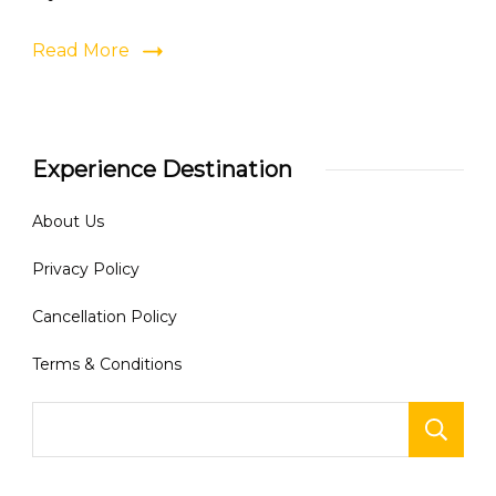
Read More
Experience Destination
About Us
Privacy Policy
Cancellation Policy
Terms & Conditions