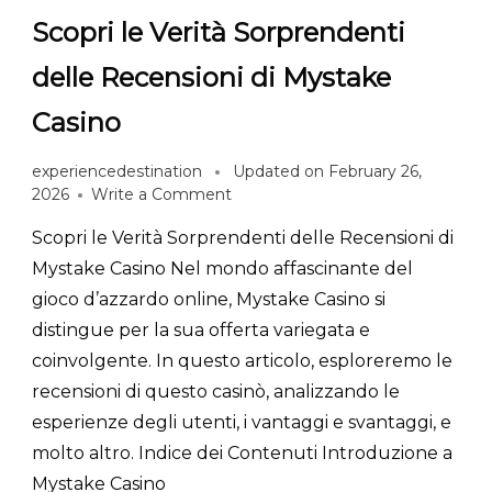
Scopri le Verità Sorprendenti
delle Recensioni di Mystake
Casino
experiencedestination
Updated on
February 26,
2026
Write a Comment
Scopri le Verità Sorprendenti delle Recensioni di
Mystake Casino Nel mondo affascinante del
gioco d’azzardo online, Mystake Casino si
distingue per la sua offerta variegata e
coinvolgente. In questo articolo, esploreremo le
recensioni di questo casinò, analizzando le
esperienze degli utenti, i vantaggi e svantaggi, e
molto altro. Indice dei Contenuti Introduzione a
Mystake Casino