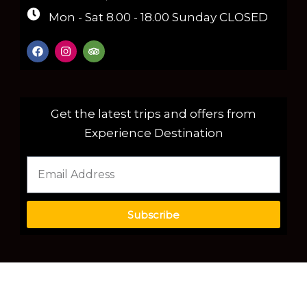
Mon - Sat 8.00 - 18.00 Sunday CLOSED
Get the latest trips and offers from
Experience Destination
Subscribe