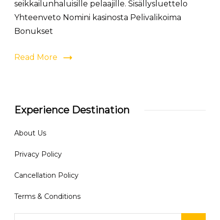
seikkailunhaluisille pelaajille. Sisällysluettelo
Yhteenveto Nomini kasinosta Pelivalikoima
Bonukset
Read More
Experience Destination
About Us
Privacy Policy
Cancellation Policy
Terms & Conditions