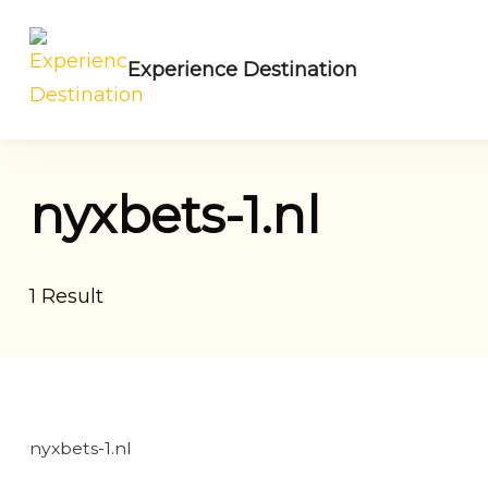
Experience Destination
NE India Experts | Group trips | Tailored t
nyxbets-1.nl
1 Result
nyxbets-1.nl