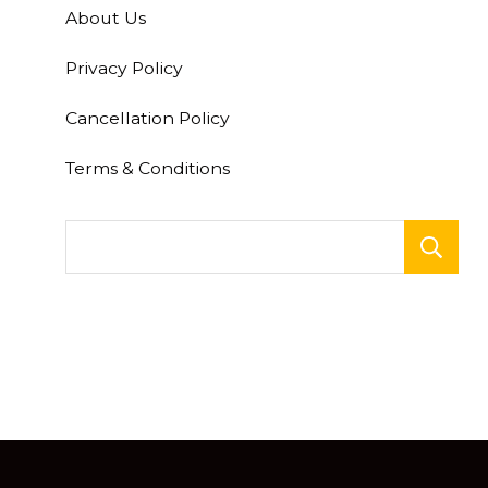
About Us
Privacy Policy
Cancellation Policy
Terms & Conditions