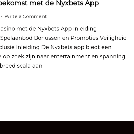
Toekomst met de Nyxbets App
Write a Comment
sino met de Nyxbets App Inleiding
 Spelaanbod Bonussen en Promoties Veiligheid
usie Inleiding De Nyxbets app biedt een
e op zoek zijn naar entertainment en spanning.
 breed scala aan