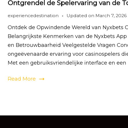
Ontgrendel de Spelervaring van de 
experiencedestination
Updated on
March 7, 2026
Ontdek de Opwindende Wereld van Nyxbets Ca
Belangrijkste Kenmerken van de Nyxbets App
en Betrouwbaarheid Veelgestelde Vragen Concl
ongeëvenaarde ervaring voor casinospelers di
Met een gebruiksvriendelijke interface en een
Read More