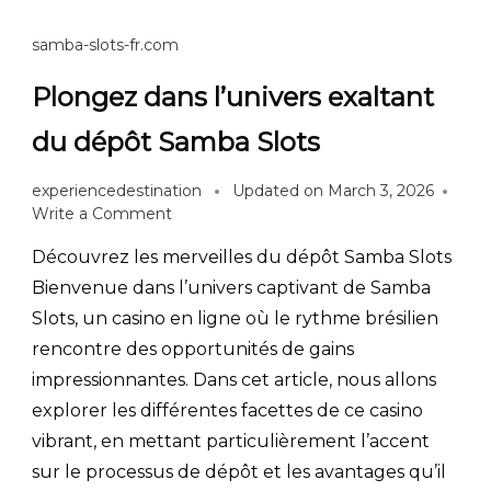
samba-slots-fr.com
Plongez dans l’univers exaltant
du dépôt Samba Slots
experiencedestination
Updated on
March 3, 2026
Write a Comment
Découvrez les merveilles du dépôt Samba Slots
Bienvenue dans l’univers captivant de Samba
Slots, un casino en ligne où le rythme brésilien
rencontre des opportunités de gains
impressionnantes. Dans cet article, nous allons
explorer les différentes facettes de ce casino
vibrant, en mettant particulièrement l’accent
sur le processus de dépôt et les avantages qu’il