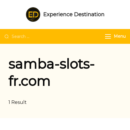
Experience Destination
NE India Experts | Group trips | Tailored
trips | Unique experiences in NE India
Menu
samba-slots-
fr.com
1 Result