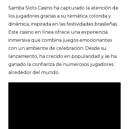
Samba Slots Casino ha capturado la atención de
los jugadores gracias a su temática colorida y
dinámica, inspirada en las festividades brasileñas.
Este casino en línea ofrece una experiencia
inmersiva que combina juegos emocionantes
con un ambiente de celebración. Desde su
lanzamiento, ha crecido en popularidad y se ha
ganado la confianza de numerosos jugadores
alrededor del mundo.