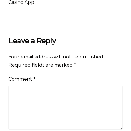
Casino App
Leave a Reply
Your email address will not be published.
Required fields are marked
*
Comment
*