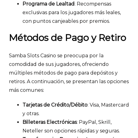
Programa de Lealtad
: Recompensas
exclusivas para los jugadores más leales,
con puntos canjeables por premios.
Métodos de Pago y Retiro
Samba Slots Casino se preocupa por la
comodidad de sus jugadores, ofreciendo
múltiples métodos de pago para depósitos y
retiros. A continuación, se presentan las opciones
más comunes:
Tarjetas de Crédito/Débito
: Visa, Mastercard
y otras.
Billeteras Electrónicas
: PayPal, Skrill,
Neteller son opciones rápidas y seguras.