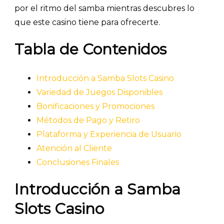
por el ritmo del samba mientras descubres lo
que este casino tiene para ofrecerte.
Tabla de Contenidos
Introducción a Samba Slots Casino
Variedad de Juegos Disponibles
Bonificaciones y Promociones
Métodos de Pago y Retiro
Plataforma y Experiencia de Usuario
Atención al Cliente
Conclusiones Finales
Introducción a Samba
Slots Casino