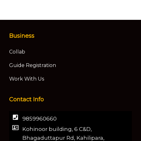
Business
Collab
Guide Registration
Work With Us
Contact Info
9859960660
Kohinoor building, 6 C&D,
Bhagaduttapur Rd, Kahilipara,