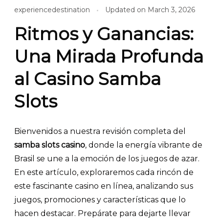
experiencedestination
Updated on
March 3, 2026
Ritmos y Ganancias:
Una Mirada Profunda
al Casino Samba
Slots
Bienvenidos a nuestra revisión completa del
samba slots casino
, donde la energía vibrante de
Brasil se une a la emoción de los juegos de azar.
En este artículo, exploraremos cada rincón de
este fascinante casino en línea, analizando sus
juegos, promociones y características que lo
hacen destacar. Prepárate para dejarte llevar