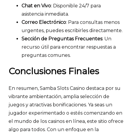
Chat en Vivo
: Disponible 24/7 para
asistencia inmediata.
Correo Electrónico
: Para consultas menos
urgentes, puedes escribirles directamente.
Sección de Preguntas Frecuentes
: Un
recurso útil para encontrar respuestas a
preguntas comunes.
Conclusiones Finales
En resumen, Samba Slots Casino destaca por su
vibrante ambientación, amplia selección de
juegos y atractivas bonificaciones. Ya seas un
jugador experimentado o estés comenzando en
el mundo de los casinos en línea, este sitio ofrece
algo para todos. Con un enfoque en la