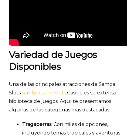
Variedad de Juegos
Disponibles
Una de las principales atracciones de Samba
Slots
samba casino slots
Casino es su extensa
biblioteca de juegos. Aquí te presentamos
algunas de las categorías más destacadas:
Tragaperras
: Con miles de opciones,
incluyendo temas tropicales y aventuras