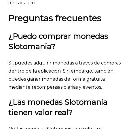
de cada giro.
Preguntas frecuentes
¿Puedo comprar monedas
Slotomania?
Sí, puedes adquirir monedas a través de compras
dentro de la aplicación. Sin embargo, también
puedes ganar monedas de forma gratuita
mediante recompensas diarias y eventos.
¿Las monedas Slotomania
tienen valor real?
No, las monedas Slotomania son solo una