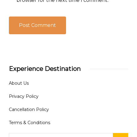
browser for the next time I comment.
Experience Destination
About Us
Privacy Policy
Cancellation Policy
Terms & Conditions