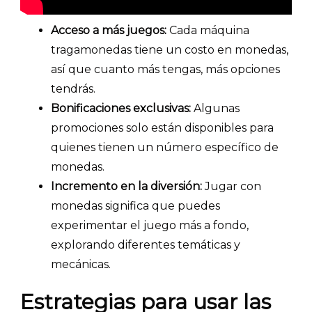
Acceso a más juegos:
Cada máquina
tragamonedas tiene un costo en monedas,
así que cuanto más tengas, más opciones
tendrás.
Bonificaciones exclusivas:
Algunas
promociones solo están disponibles para
quienes tienen un número específico de
monedas.
Incremento en la diversión:
Jugar con
monedas significa que puedes
experimentar el juego más a fondo,
explorando diferentes temáticas y
mecánicas.
Estrategias para usar las