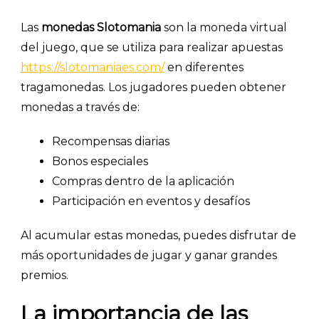
Las
monedas Slotomania
son la moneda virtual
del juego, que se utiliza para realizar apuestas
https://slotomaniaes.com/
en diferentes
tragamonedas. Los jugadores pueden obtener
monedas a través de:
Recompensas diarias
Bonos especiales
Compras dentro de la aplicación
Participación en eventos y desafíos
Al acumular estas monedas, puedes disfrutar de
más oportunidades de jugar y ganar grandes
premios.
La importancia de las