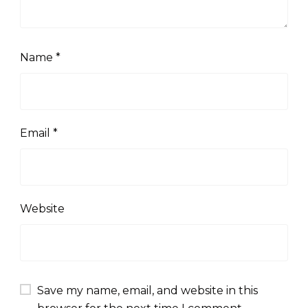
Name
*
Email
*
Website
Save my name, email, and website in this