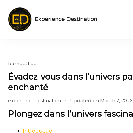
Experience Destination
NE India Experts | Group trips | Tailored t
bdmbet1.be
Évadez-vous dans l’univers p
enchanté
experiencedestination
Updated on
March 2, 2026
Plongez dans l’univers fasci
Introduction