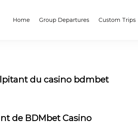
Home
Group Departures
Custom Trips
rips | Unique experiences in NE India
alpitant du casino bdmbet
nant de BDMbet Casino