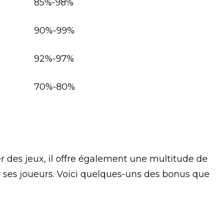
85%-98%
90%-99%
92%-97%
70%-80%
des jeux, il offre également une multitude de
er ses joueurs. Voici quelques-uns des bonus que