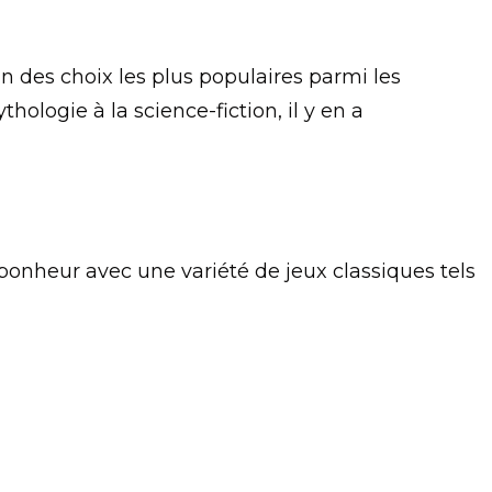
 des choix les plus populaires parmi les
hologie à la science-fiction, il y en a
bonheur avec une variété de jeux classiques tels