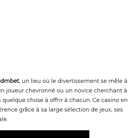
bdmbet
, un lieu où le divertissement se mêle à
z un joueur chevronné ou un novice cherchant à
 quelque chose à offrir à chacun. Ce casino en
ence grâce à sa large sélection de jeux, ses
le.