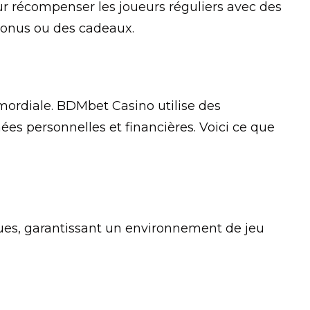
r récompenser les joueurs réguliers avec des
bonus ou des cadeaux.
imordiale. BDMbet Casino utilise des
es personnelles et financières. Voici ce que
nues, garantissant un environnement de jeu