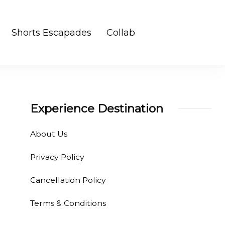
Shorts Escapades
Collab
Experience Destination
About Us
Privacy Policy
Cancellation Policy
Terms & Conditions