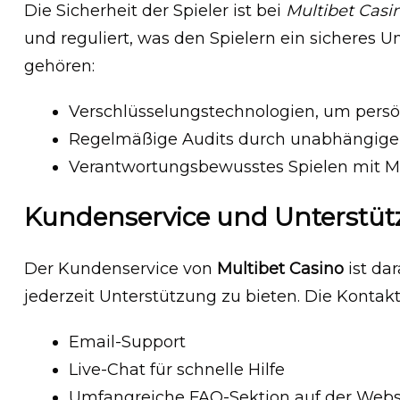
Die Sicherheit der Spieler ist bei
Multibet Casi
und reguliert, was den Spielern ein sicheres
gehören:
Verschlüsselungstechnologien, um persö
Regelmäßige Audits durch unabhängige 
Verantwortungsbewusstes Spielen mit M
Kundenservice und Unterstü
Der Kundenservice von
Multibet Casino
ist da
jederzeit Unterstützung zu bieten. Die Konta
Email-Support
Live-Chat für schnelle Hilfe
Umfangreiche FAQ-Sektion auf der Webs