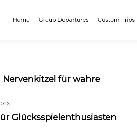
Home
Group Departures
Custom Trips
rips | Unique experiences in NE India
n Nervenkitzel für wahre
2026
 für Glücksspielenthusiasten