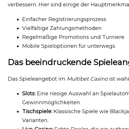
verbessern. Hier sind einige der Hauptmerkma
Einfacher Registrierungsprozess
Vielfältige Zahlungsmethoden
Regelmäßige Promotions und Turniere
Mobile Spieloptionen für unterwegs
Das beeindruckende Spielea
Das Spieleangebot im
Multibet Casino
ist wah
Slots:
Eine riesige Auswahl an Spielaut
Gewinnmöglichkeiten.
Tischspiele:
Klassische Spiele wie Blackj
Varianten.