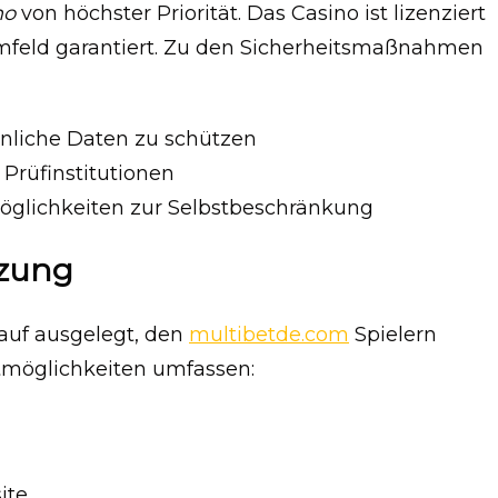
no
von höchster Priorität. Das Casino ist lizenziert
 Umfeld garantiert. Zu den Sicherheitsmaßnahmen
nliche Daten zu schützen
Prüfinstitutionen
öglichkeiten zur Selbstbeschränkung
tzung
rauf ausgelegt, den
multibetde.com
Spielern
ktmöglichkeiten umfassen:
ite