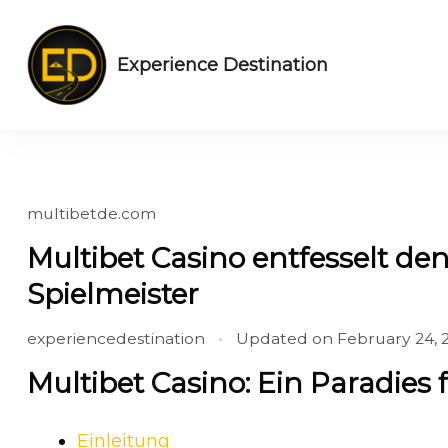
Experience Destination
NE India Experts | Group trips | Tailored t
multibetde.com
Multibet Casino entfesselt de
Spielmeister
experiencedestination
Updated on
February 24, 
Multibet Casino: Ein Paradies
Einleitung