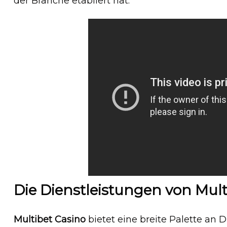
der Branche etabliert hat.
Die Dienstleistungen von Mult
Multibet Casino
bietet eine breite Palette an D