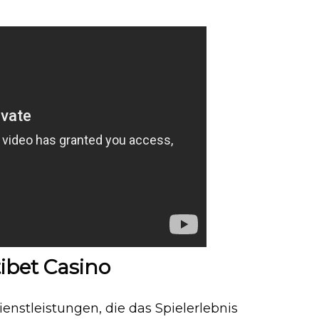
ibet Casino
ienstleistungen, die das Spielerlebnis