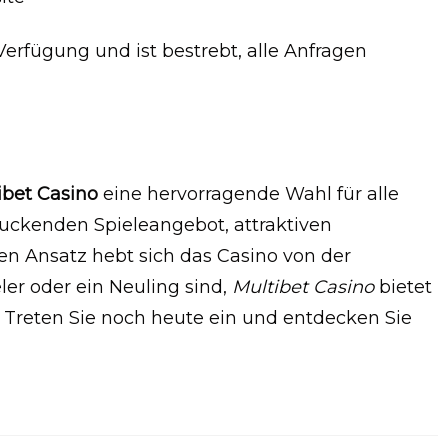
erfügung und ist bestrebt, alle Anfragen
ibet Casino
eine hervorragende Wahl für alle
ruckenden Spieleangebot, attraktiven
 Ansatz hebt sich das Casino von der
ler oder ein Neuling sind,
Multibet Casino
bietet
. Treten Sie noch heute ein und entdecken Sie