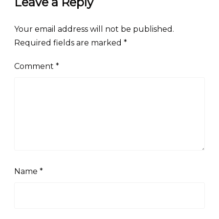
Leave a Reply
Your email address will not be published.
Required fields are marked
*
Comment
*
Name
*