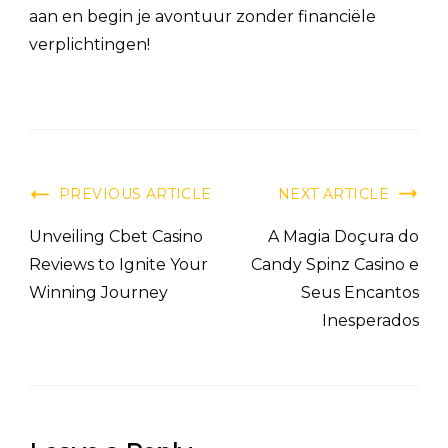
aan en begin je avontuur zonder financiële
verplichtingen!
PREVIOUS ARTICLE
NEXT ARTICLE
Unveiling Cbet Casino
A Magia Doçura do
Reviews to Ignite Your
Candy Spinz Casino e
Winning Journey
Seus Encantos
Inesperados