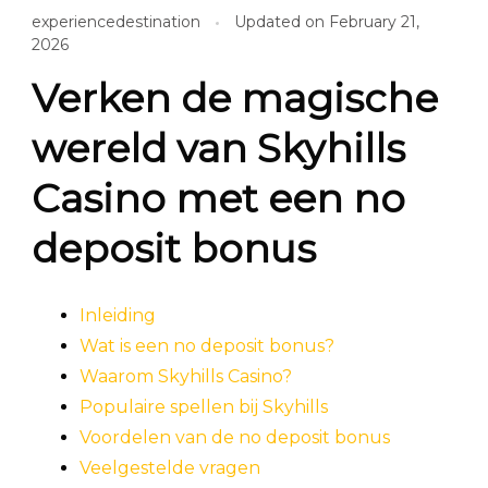
experiencedestination
Updated on
February 21,
2026
Verken de magische
wereld van Skyhills
Casino met een no
deposit bonus
Inleiding
Wat is een no deposit bonus?
Waarom Skyhills Casino?
Populaire spellen bij Skyhills
Voordelen van de no deposit bonus
Veelgestelde vragen