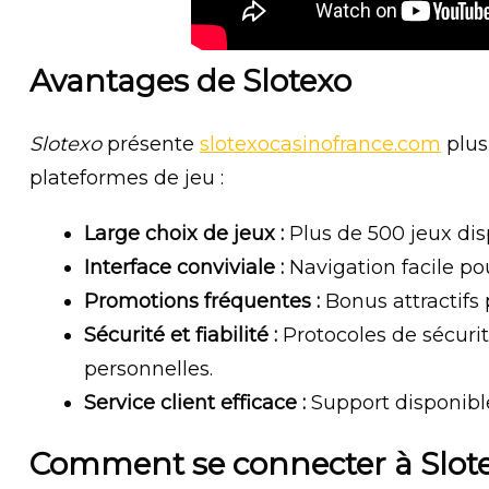
Avantages de Slotexo
Slotexo
présente
slotexocasinofrance.com
plus
plateformes de jeu :
Large choix de jeux :
Plus de 500 jeux dis
Interface conviviale :
Navigation facile pour
Promotions fréquentes :
Bonus attractifs 
Sécurité et fiabilité :
Protocoles de sécuri
personnelles.
Service client efficace :
Support disponible
Comment se connecter à Slot