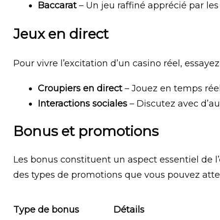
Baccarat
– Un jeu raffiné apprécié par le
Jeux en direct
Pour vivre l’excitation d’un casino réel, essayez 
Croupiers en direct
– Jouez en temps réel 
Interactions sociales
– Discutez avec d’aut
Bonus et promotions
Les bonus constituent un aspect essentiel de l
des types de promotions que vous pouvez atte
Type de bonus
Détails