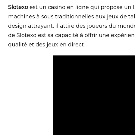
Slotexo
est un casino en ligne qui propose un l
machines à sous traditionnelles aux jeux de ta
design attrayant, il attire des joueurs du monde
de Slotexo est sa capacité à offrir une expéri
qualité et des jeux en direct.