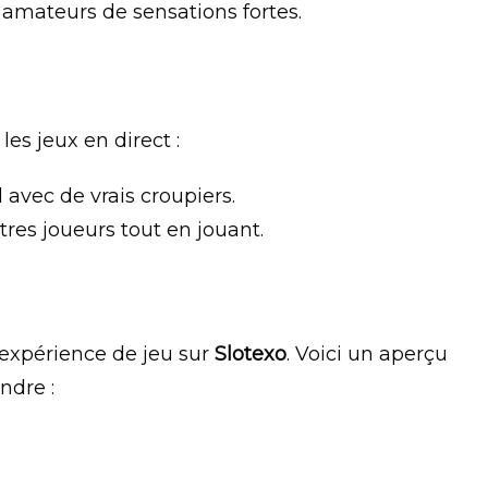
s amateurs de sensations fortes.
les jeux en direct :
avec de vrais croupiers.
res joueurs tout en jouant.
’expérience de jeu sur
Slotexo
. Voici un aperçu
ndre :