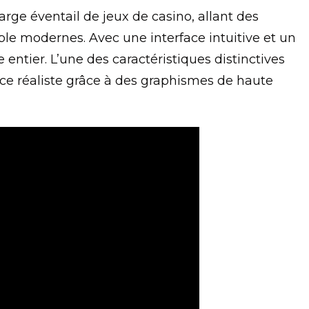
arge éventail de jeux de casino, allant des
ble modernes. Avec une interface intuitive et un
 entier. L’une des caractéristiques distinctives
ence réaliste grâce à des graphismes de haute