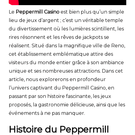
Le
Peppermill Casino
est bien plus qu’un simple
lieu de jeux d’argent ; c’est un véritable temple
du divertissement où les lumières scintillent, les
rires résonnent et les rêves de jackpots se
réalisent. Situé dans la magnifique ville de Reno,
cet établissement emblématique attire des
visiteurs du monde entier grâce à son ambiance
unique et ses nombreuses attractions. Dans cet
article, nous explorerons en profondeur
l’univers captivant du Peppermill Casino, en
passant par son histoire fascinante, les jeux
proposés, la gastronomie délicieuse, ainsi que les
événements à ne pas manquer.
Histoire du Peppermill