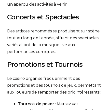
un aperçu des activités à venir :
Concerts et Spectacles
Des artistes renommés se produisent sur scène
tout au long de l’année, offrant des spectacles
variés allant de la musique live aux
performances comiques.
Promotions et Tournois
Le casino organise fréquemment des
promotions et des tournois de jeux, permettant
aux joueurs de remporter des prix intéressants :
Tournois de poker
: Mettez vos