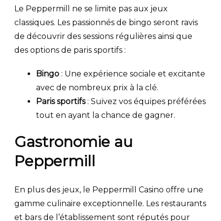
Le Peppermill ne se limite pas aux jeux
classiques. Les passionnés de bingo seront ravis
de découvrir des sessions régulières ainsi que
des options de paris sportifs :
Bingo
: Une expérience sociale et excitante
avec de nombreux prix à la clé.
Paris sportifs
: Suivez vos équipes préférées
tout en ayant la chance de gagner.
Gastronomie au
Peppermill
En plus des jeux, le Peppermill Casino offre une
gamme culinaire exceptionnelle. Les restaurants
et bars de l’établissement sont réputés pour