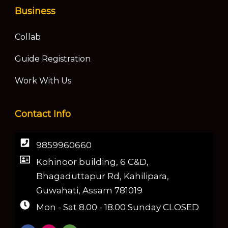
Business
Collab
Guide Registration
Work With Us
Contact Info
9859960660
Kohinoor building, 6 C&D,
Bhagaduttapur Rd, Kahilipara,
Guwahati, Assam 781019
Mon - Sat 8.00 - 18.00 Sunday CLOSED