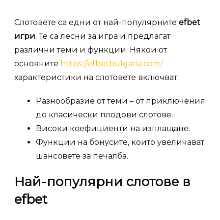
Слотовете са едни от най-популярните
efbet
игри
. Те са лесни за игра и предлагат
различни теми и функции. Някои от
основните
https://efbetbulgaria.com/
характеристики на слотовете включват:
Разнообразие от теми – от приключения
до класически плодови слотове.
Високи коефициенти на изплащане.
Функции на бонусите, които увеличават
шансовете за печалба.
Най-популярни слотове в
efbet