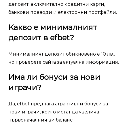
депозит, включително кредитни карти,
банкови преводи и електронни портфейли.
Какво е минималният
депозит в efbet?
Минималният депозит обикновено е 10 лв.,
но проверете сайта за актуална информация.
Има ли бонуси за нови
играчи?
Да, efbet предлага атрактивни бонуси за
нови играчи, които могат да увеличат
първоначалния ви баланс.