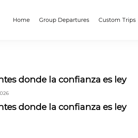
Home
Group Departures
Custom Trips
rips | Unique experiences in NE India
tes donde la confianza es ley
2026
tes donde la confianza es ley