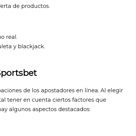
ferta de productos.
o real.
eta y blackjack.
Sportsbet
aciones de los apostadores en línea. Al elegir
l tener en cuenta ciertos factores que
 hay algunos aspectos destacados: