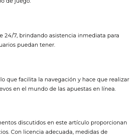
o de juego.
ble 24/7, brindando asistencia inmediata para
uarios puedan tener.
lo que facilita la navegación y hace que realizar
uevos en el mundo de las apuestas en línea.
ementos discutidos en este artículo proporcionan
icios. Con licencia adecuada, medidas de