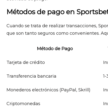
Métodos de pago en Sportsbe
Cuando se trata de realizar transacciones, Sp
que son tanto seguros como convenientes. Aquí
Método de Pago
Tarjeta de crédito
I
Transferencia bancaria
1-
Monederos electrónicos (PayPal, Skrill)
I
Criptomonedas
I