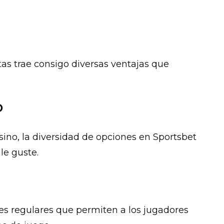
as trae consigo diversas ventajas que
o
ino, la diversidad de opciones en Sportsbet
le guste.
es regulares que permiten a los jugadores