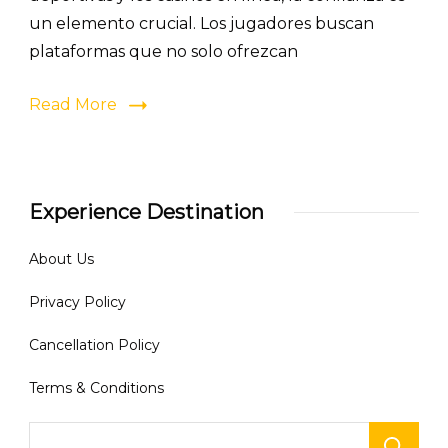
un elemento crucial. Los jugadores buscan
plataformas que no solo ofrezcan
Read More
Experience Destination
About Us
Privacy Policy
Cancellation Policy
Terms & Conditions