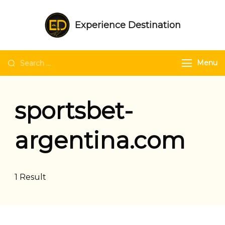
Experience Destination
NE India Experts | Group trips | Tailored
trips | Unique experiences in NE India
Menu
sportsbet-
argentina.com
1 Result