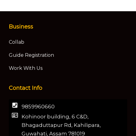
Business
Collab
Guide Registration
Work With Us
Contact Info
9859960660
Kohinoor building, 6 C&D,
Bhagaduttapur Rd, Kahilipara,
Guwahati, Assam 781019