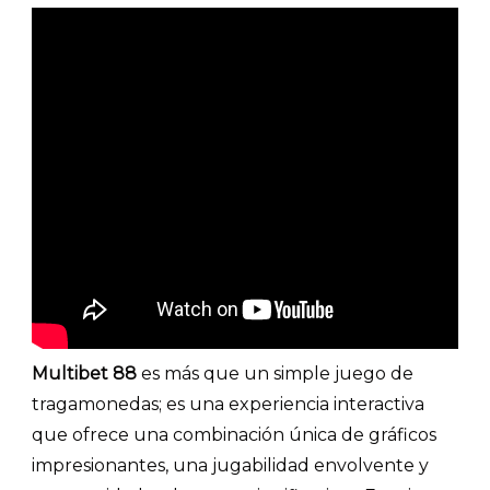
Multibet 88
es más que un simple juego de
tragamonedas; es una experiencia interactiva
que ofrece una combinación única de gráficos
impresionantes, una jugabilidad envolvente y