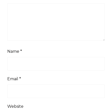
Name
*
Email
*
Website