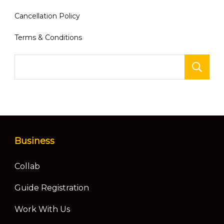
Cancellation Policy
Terms & Conditions
Business
Collab
Guide Registration
Work With Us