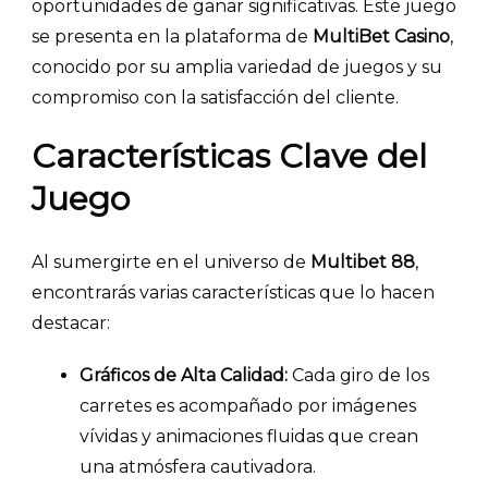
oportunidades de ganar significativas. Este juego
se presenta en la plataforma de
MultiBet Casino
,
conocido por su amplia variedad de juegos y su
compromiso con la satisfacción del cliente.
Características Clave del
Juego
Al sumergirte en el universo de
Multibet 88
,
encontrarás varias características que lo hacen
destacar:
Gráficos de Alta Calidad:
Cada giro de los
carretes es acompañado por imágenes
vívidas y animaciones fluidas que crean
una atmósfera cautivadora.