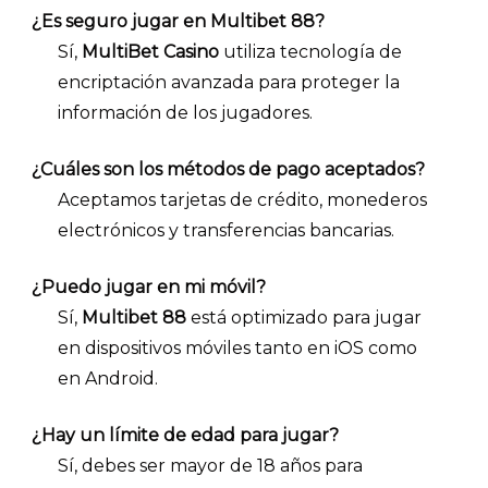
¿Es seguro jugar en Multibet 88?
Sí,
MultiBet Casino
utiliza tecnología de
encriptación avanzada para proteger la
información de los jugadores.
¿Cuáles son los métodos de pago aceptados?
Aceptamos tarjetas de crédito, monederos
electrónicos y transferencias bancarias.
¿Puedo jugar en mi móvil?
Sí,
Multibet 88
está optimizado para jugar
en dispositivos móviles tanto en iOS como
en Android.
¿Hay un límite de edad para jugar?
Sí, debes ser mayor de 18 años para