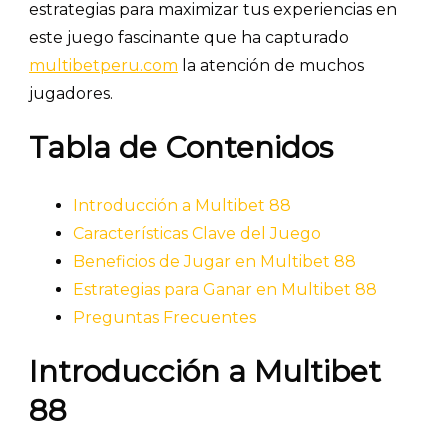
estrategias para maximizar tus experiencias en
este juego fascinante que ha capturado
multibetperu.com
la atención de muchos
jugadores.
Tabla de Contenidos
Introducción a Multibet 88
Características Clave del Juego
Beneficios de Jugar en Multibet 88
Estrategias para Ganar en Multibet 88
Preguntas Frecuentes
Introducción a Multibet
88