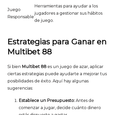
Herramientas para ayudar a los
Juego
jugadores a gestionar sus hábitos
Responsable
de juego.
Estrategias para Ganar en
Multibet 88
Si bien
Multibet 88
es un juego de azar, aplicar
ciertas estrategias puede ayudarte a mejorar tus
posibilidades de éxito. Aquí hay algunas
sugerencias:
Establece un Presupuesto:
Antes de
comenzar a jugar, decide cuánto dinero
estás dispuesto a gastar.