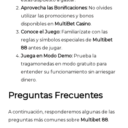
Aprovecha las Bonificaciones:
No olvides
utilizar las promociones y bonos
disponibles en
MultiBet Casino
.
Conoce el Juego:
Familiarízate con las
reglas y símbolos especiales de
Multibet
88
antes de jugar.
Juega en Modo Demo:
Prueba la
tragamonedas en modo gratuito para
entender su funcionamiento sin arriesgar
dinero.
Preguntas Frecuentes
A continuación, responderemos algunas de las
preguntas más comunes sobre
Multibet 88
.