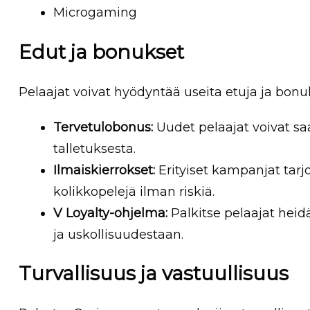
Microgaming
Edut ja bonukset
Pelaajat voivat hyödyntää useita etuja ja bonuk
Tervetulobonus:
Uudet pelaajat voivat s
talletuksesta.
Ilmaiskierrokset:
Erityiset kampanjat tarj
kolikkopelejä ilman riskiä.
V Loyalty-ohjelma:
Palkitse pelaajat heid
ja uskollisuudestaan.
Turvallisuus ja vastuullisuus