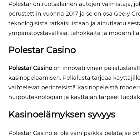
Polestar on ruotsalainen autojen valmistaja, jo
perustettiin vuonna 2017 ja se on osa Geely Gro
teknologisista ratkaisuistaan ja ainutlaatuises
ympäristöystävällisiä, tehokkaita ja modernilla 
Polestar Casino
Polestar Casino
on innovatiivinen pelialustara
kasinopelaamisen. Pelialusta tarjoaa käyttäjil
vaihtelevat perinteisistä kasinopeleistä modern
huipputeknologian ja käyttäjän tarpeet luo
Kasinoelämyksen syvyys
Polestar Casino ei ole vain paikka pelata; se 