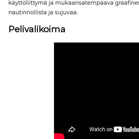
käyttöliittymä ja mukaansatempaava graafinen
nautinnollista ja sujuvaa.
Pelivalikoima