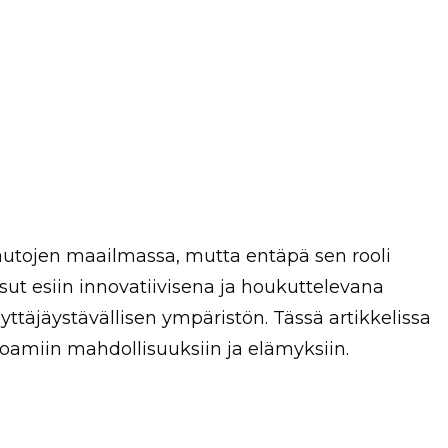
tojen maailmassa, mutta entäpä sen rooli
sut esiin innovatiivisena ja houkuttelevana
äyttäjäystävällisen ympäristön. Tässä artikkelissa
amiin mahdollisuuksiin ja elämyksiin.