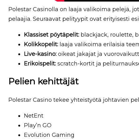
Polestar Casinolla on laaja valikoima pelejä, 
pelaajia. Seuraavat pelityypit ovat erityisesti esil
Klassiset pöytäpelit:
blackjack, roulette, 
Kolikkopelit:
laaja valikoima erilaisia tee
Live-kasino:
oikeat jakajat ja vuorovaiku
Erikoispelit:
scratch-kortit ja peliturnauks
Pelien kehittäjät
Polestar Casino tekee yhteistyötä johtavien pel
NetEnt
Play’n GO
Evolution Gaming