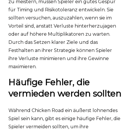
zu meistern, müssen Spieler ein gutes Gespür
für Timing und Risikotoleranz entwickeln. Sie
sollten versuchen, auszuzahlen, wenn sie im
Vorteil sind, anstatt Verluste hinterherzujagen
oder auf höhere Multiplikatoren zu warten.
Durch das Setzen klarer Ziele und das
Festhalten an ihrer Strategie können Spieler
ihre Verluste minimieren und ihre Gewinne
maximieren.
Häufige Fehler, die
vermieden werden sollten
Während Chicken Road ein äußerst lohnendes
Spiel sein kann, gibt es einige häufige Fehler, die
Spieler vermeiden sollten, um ihre