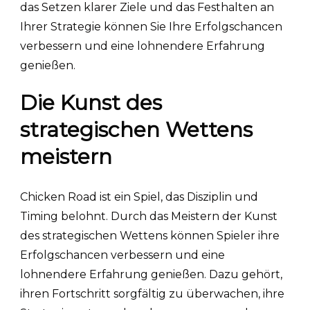
das Setzen klarer Ziele und das Festhalten an
Ihrer Strategie können Sie Ihre Erfolgschancen
verbessern und eine lohnendere Erfahrung
genießen.
Die Kunst des
strategischen Wettens
meistern
Chicken Road ist ein Spiel, das Disziplin und
Timing belohnt. Durch das Meistern der Kunst
des strategischen Wettens können Spieler ihre
Erfolgschancen verbessern und eine
lohnendere Erfahrung genießen. Dazu gehört,
ihren Fortschritt sorgfältig zu überwachen, ihre