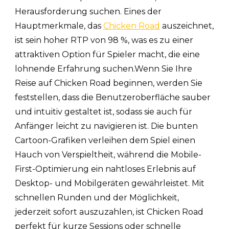
Herausforderung suchen. Eines der
Hauptmerkmale, das
Chicken Road
auszeichnet,
ist sein hoher RTP von 98 %, was es zu einer
attraktiven Option für Spieler macht, die eine
lohnende Erfahrung suchen.Wenn Sie Ihre
Reise auf Chicken Road beginnen, werden Sie
feststellen, dass die Benutzeroberfläche sauber
und intuitiv gestaltet ist, sodass sie auch für
Anfänger leicht zu navigieren ist. Die bunten
Cartoon-Grafiken verleihen dem Spiel einen
Hauch von Verspieltheit, während die Mobile-
First-Optimierung ein nahtloses Erlebnis auf
Desktop- und Mobilgeräten gewährleistet. Mit
schnellen Runden und der Möglichkeit,
jederzeit sofort auszuzahlen, ist Chicken Road
perfekt für kurze Sessions oder schnelle