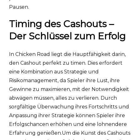
Pausen.
Timing des Cashouts –
Der Schlüssel zum Erfolg
In Chicken Road liegt die Hauptfähigkeit darin,
den Cashout perfekt zu timen. Dies erfordert
eine Kombination aus Strategie und
Risikomanagement, da Spieler ihre Lust, ihre
Gewinne zu maximieren, mit der Notwendigkeit
abwägen müssen, alles zu verlieren. Durch
sorgfältige Überwachung ihres Fortschritts und
Anpassung ihrer Strategie können Spieler ihre
Erfolgschancen erhöhen und eine lohnendere
Erfahrung genießen.Um die Kunst des Cashouts