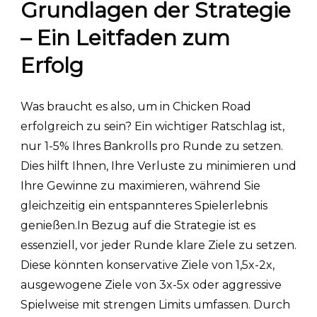
Grundlagen der Strategie
– Ein Leitfaden zum
Erfolg
Was braucht es also, um in Chicken Road
erfolgreich zu sein? Ein wichtiger Ratschlag ist,
nur 1-5% Ihres Bankrolls pro Runde zu setzen.
Dies hilft Ihnen, Ihre Verluste zu minimieren und
Ihre Gewinne zu maximieren, während Sie
gleichzeitig ein entspannteres Spielerlebnis
genießen.In Bezug auf die Strategie ist es
essenziell, vor jeder Runde klare Ziele zu setzen.
Diese könnten konservative Ziele von 1,5x-2x,
ausgewogene Ziele von 3x-5x oder aggressive
Spielweise mit strengen Limits umfassen. Durch