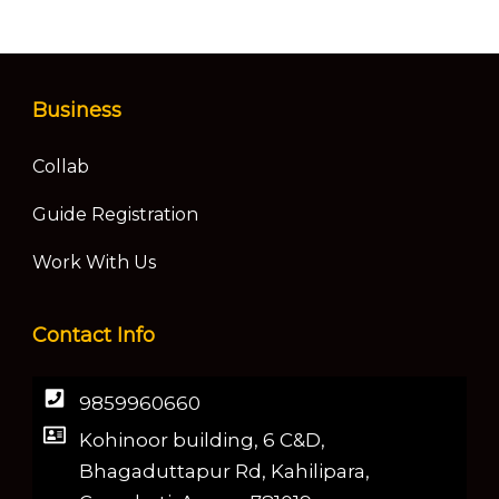
Business
Collab
Guide Registration
Work With Us
Contact Info
9859960660
Kohinoor building, 6 C&D,
Bhagaduttapur Rd, Kahilipara,