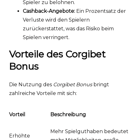
Spieler zu belohnen.
Cashback-Angebote:
Ein Prozentsatz der
Verluste wird den Spielern
zurückerstattet, was das Risiko beim
Spielen verringert.
Vorteile des Corgibet
Bonus
Die Nutzung des
Corgibet Bonus
bringt
zahlreiche Vorteile mit sich:
Vorteil
Beschreibung
Mehr Spielguthaben bedeutet
Erhöhte