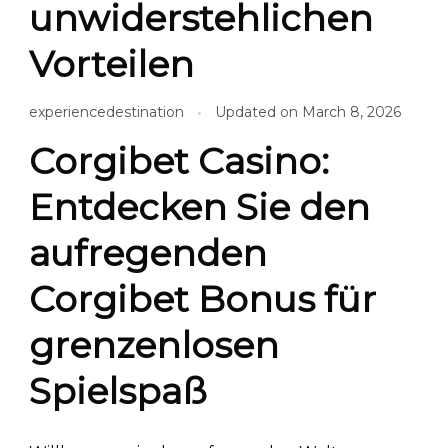
unwiderstehlichen
Vorteilen
experiencedestination
Updated on
March 8, 2026
Corgibet Casino:
Entdecken Sie den
aufregenden
Corgibet Bonus für
grenzenlosen
Spielspaß