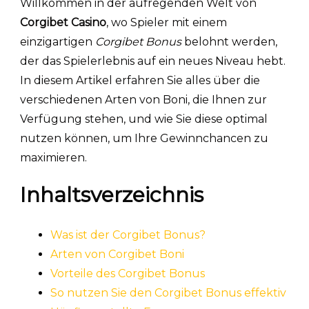
Willkommen in der aufregenden Welt von
Corgibet Casino
, wo Spieler mit einem
einzigartigen
Corgibet Bonus
belohnt werden,
der das Spielerlebnis auf ein neues Niveau hebt.
In diesem Artikel erfahren Sie alles über die
verschiedenen Arten von Boni, die Ihnen zur
Verfügung stehen, und wie Sie diese optimal
nutzen können, um Ihre Gewinnchancen zu
maximieren.
Inhaltsverzeichnis
Was ist der Corgibet Bonus?
Arten von Corgibet Boni
Vorteile des Corgibet Bonus
So nutzen Sie den Corgibet Bonus effektiv