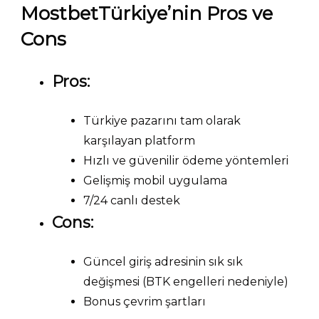
MostbetTürkiye’nin Pros ve
Cons
Pros:
Türkiye pazarını tam olarak
karşılayan platform
Hızlı ve güvenilir ödeme yöntemleri
Gelişmiş mobil uygulama
7/24 canlı destek
Cons:
Güncel giriş adresinin sık sık
değişmesi (BTK engelleri nedeniyle)
Bonus çevrim şartları