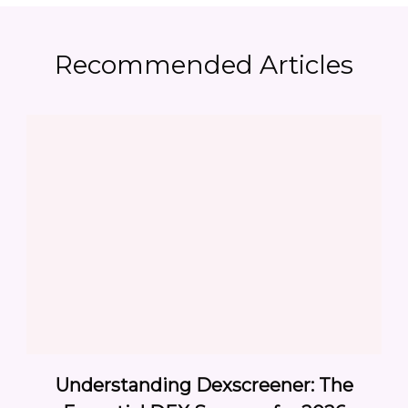
Recommended Articles
Understanding Dexscreener: The