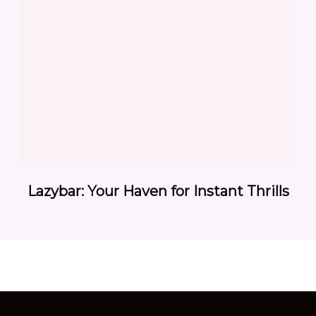
Lazybar: Your Haven for Instant Thrills