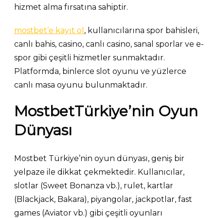
hizmet alma fırsatına sahiptir.
mostbet’e kayıt ol
, kullanıcılarına spor bahisleri,
canlı bahis, casino, canlı casino, sanal sporlar ve e-
spor gibi çeşitli hizmetler sunmaktadır.
Platformda, binlerce slot oyunu ve yüzlerce
canlı masa oyunu bulunmaktadır.
MostbetTürkiye’nin Oyun
Dünyası
Mostbet Türkiye’nin oyun dünyası, geniş bir
yelpaze ile dikkat çekmektedir. Kullanıcılar,
slotlar (Sweet Bonanza vb.), rulet, kartlar
(Blackjack, Bakara), piyangolar, jackpotlar, fast
games (Aviator vb.) gibi çeşitli oyunları