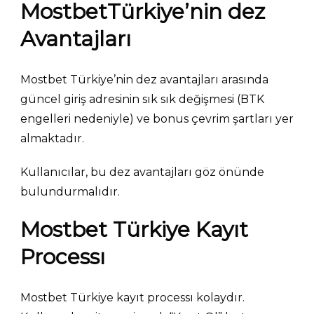
MostbetTürkiye’nin dez
Avantajları
Mostbet Türkiye’nin dez avantajları arasında
güncel giriş adresinin sık sık değişmesi (BTK
engelleri nedeniyle) ve bonus çevrim şartları yer
almaktadır.
Kullanıcılar, bu dez avantajları göz önünde
bulundurmalıdır.
Mostbet Türkiye Kayıt
Processı
Mostbet Türkiye kayıt processı kolaydır.