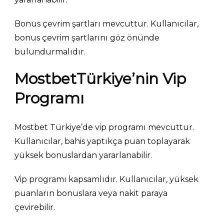
Bonus çevrim şartları mevcuttur. Kullanıcılar,
bonus çevrim şartlarını göz önünde
bulundurmalıdır.
MostbetTürkiye’nin Vip
Programı
Mostbet Türkiye’de vip programı mevcuttur.
Kullanıcılar, bahis yaptıkça puan toplayarak
yüksek bonuslardan yararlanabilir.
Vip programı kapsamlıdır. Kullanıcılar, yüksek
puanların bonuslara veya nakit paraya
çevirebilir.