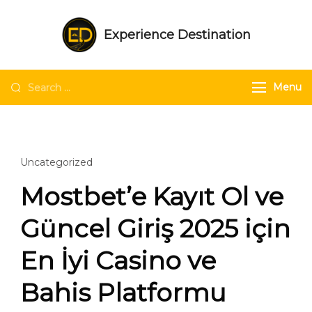
Experience Destination
NE India Experts | Group trips | Tailored
trips | Unique experiences in NE India
Menu
Uncategorized
Mostbet’e Kayıt Ol ve
Güncel Giriş 2025 için
En İyi Casino ve
Bahis Platformu