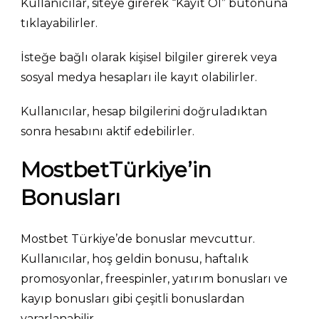
Kullanıcılar, siteye girerek “Kayıt Ol” butonuna
tıklayabilirler.
İsteğe bağlı olarak kişisel bilgiler girerek veya
sosyal medya hesapları ile kayıt olabilirler.
Kullanıcılar, hesap bilgilerini doğruladıktan
sonra hesabını aktif edebilirler.
MostbetTürkiye’in
Bonusları
Mostbet Türkiye’de bonuslar mevcuttur.
Kullanıcılar, hoş geldin bonusu, haftalık
promosyonlar, freespinler, yatırım bonusları ve
kayıp bonusları gibi çeşitli bonuslardan
yararlanabilir.