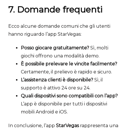
7. Domande frequenti
Ecco alcune domande comuni che gli utenti
hanno riguardo l’app StarVegas:
Posso giocare gratuitamente?
Sì, molti
giochi offrono una modalità demo.
È possibile prelevare le vincite facilmente?
Certamente, il prelievo è rapido e sicuro.
L’assistenza clienti è disponibile?
Sì, il
supporto è attivo 24 ore su 24.
Quali dispositivi sono compatibili con l’app?
L’app è disponibile per tutti i dispositivi
mobili Android e iOS.
In conclusione, l’app
StarVegas
rappresenta una