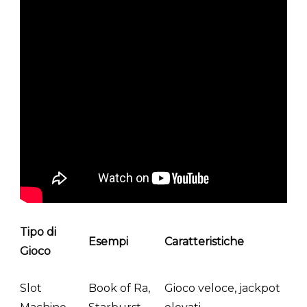
Tipo di
Esempi
Caratteristiche
Gioco
Slot
Book of Ra,
Gioco veloce, jackpot