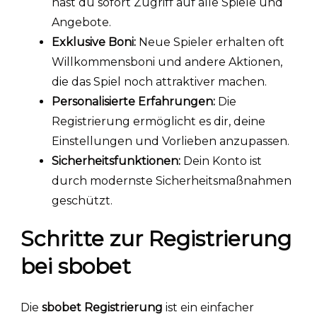
hast du sofort Zugriff auf alle Spiele und
Angebote.
Exklusive Boni:
Neue Spieler erhalten oft
Willkommensboni und andere Aktionen,
die das Spiel noch attraktiver machen.
Personalisierte Erfahrungen:
Die
Registrierung ermöglicht es dir, deine
Einstellungen und Vorlieben anzupassen.
Sicherheitsfunktionen:
Dein Konto ist
durch modernste Sicherheitsmaßnahmen
geschützt.
Schritte zur Registrierung
bei sbobet
Die
sbobet Registrierung
ist ein einfacher