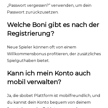
„Passwort vergessen?“ verwenden, um dein
Passwort zurückzusetzen.
Welche Boni gibt es nach der
Registrierung?
Neue Spieler können oft von einem
Willkommensbonus profitieren, der zusätzliches
Spielguthaben bietet.
Kann ich mein Konto auch
mobil verwalten?
Ja, die sbobet Plattform ist mobilfreundlich, und
du kannst dein Konto bequem von deinem