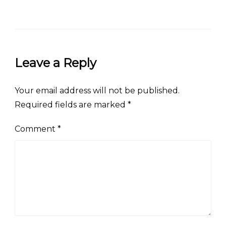
Leave a Reply
Your email address will not be published.
Required fields are marked
*
Comment
*