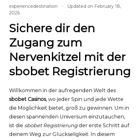
experiencedestination
Updated on
February 18,
2026
Sichere dir den
Zugang zum
Nervenkitzel mit der
sbobet Registrierung
Willkommen in der aufregenden Welt des
sbobet Casinos
, wo jeder Spin und jede Wette
die Möglichkeit bietet, groß zu gewinnen. Um in
diesen spannenden Universum einzutauchen,
ist die
sbobet Registrierung
der erste Schritt auf
deinem Weg zur Glückseligkeit. In diesem