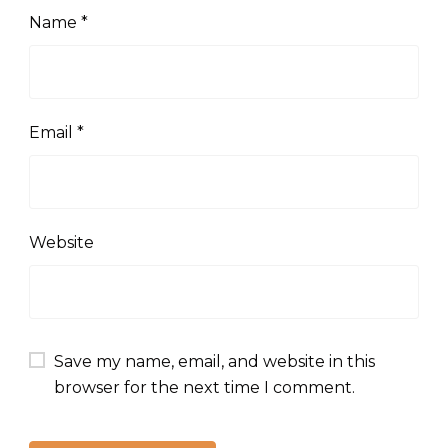
Name
*
Email
*
Website
Save my name, email, and website in this
browser for the next time I comment.