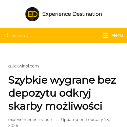
Experience Destination
NE India Experts | Group trips | Tailored
trips | Unique experiences in NE India
Menu
quickwinpl.com
Szybkie wygrane bez
depozytu odkryj
skarby możliwości
experiencedestination
Updated on
February 23,
2026