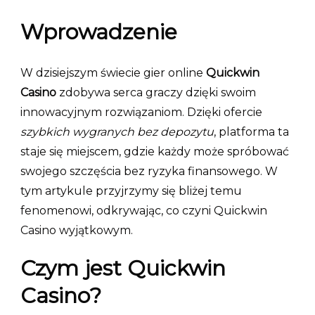
Wprowadzenie
W dzisiejszym świecie gier online
Quickwin
Casino
zdobywa serca graczy dzięki swoim
innowacyjnym rozwiązaniom. Dzięki ofercie
szybkich wygranych bez depozytu
, platforma ta
staje się miejscem, gdzie każdy może spróbować
swojego szczęścia bez ryzyka finansowego. W
tym artykule przyjrzymy się bliżej temu
fenomenowi, odkrywając, co czyni Quickwin
Casino wyjątkowym.
Czym jest Quickwin
Casino?