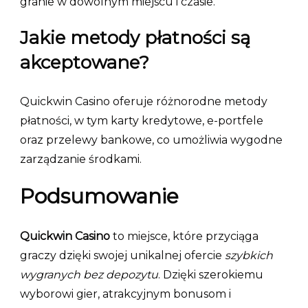
granie w dowolnym miejscu i czasie.
Jakie metody płatności są
akceptowane?
Quickwin Casino oferuje różnorodne metody
płatności, w tym karty kredytowe, e-portfele
oraz przelewy bankowe, co umożliwia wygodne
zarządzanie środkami.
Podsumowanie
Quickwin Casino
to miejsce, które przyciąga
graczy dzięki swojej unikalnej ofercie
szybkich
wygranych bez depozytu
. Dzięki szerokiemu
wyborowi gier, atrakcyjnym bonusom i