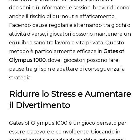
decisioni più informate.Le sessioni brevi riducono
anche il rischio di burnout e affaticamento.
Facendo pause regolari e alternando tra giochi o
attività diverse, i giocatori possono mantenere un
equilibrio sano tra lavoro e vita privata. Questo
metodo è particolarmente efficace in
Gates of
Olympus 1000
, dove i giocatori possono fare
pause tra gli spin e adattare di conseguenza la
strategia.
Ridurre lo Stress e Aumentare
il Divertimento
Gates of Olympus 1000 è un gioco pensato per
essere piacevole e coinvolgente. Giocando in