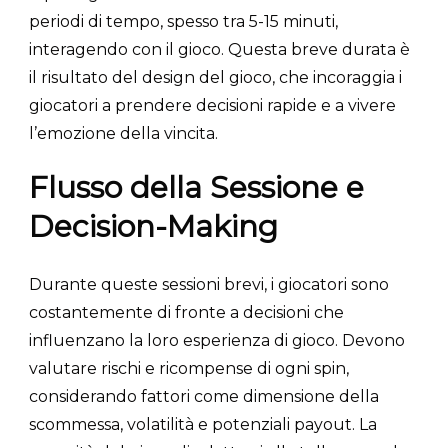
periodi di tempo, spesso tra 5-15 minuti,
interagendo con il gioco. Questa breve durata è
il risultato del design del gioco, che incoraggia i
giocatori a prendere decisioni rapide e a vivere
l’emozione della vincita.
Flusso della Sessione e
Decision-Making
Durante queste sessioni brevi, i giocatori sono
costantemente di fronte a decisioni che
influenzano la loro esperienza di gioco. Devono
valutare rischi e ricompense di ogni spin,
considerando fattori come dimensione della
scommessa, volatilità e potenziali payout. La