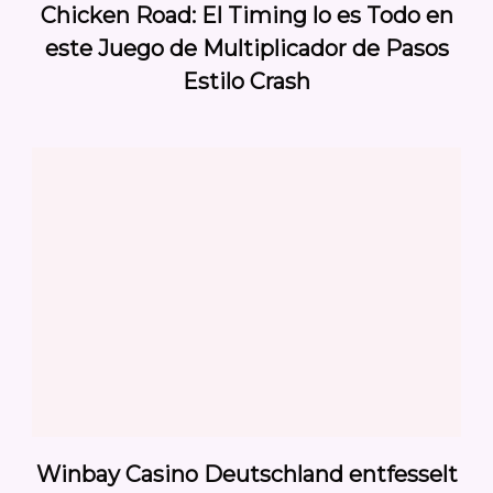
Chicken Road: El Timing lo es Todo en
este Juego de Multiplicador de Pasos
Estilo Crash
Winbay Casino Deutschland entfesselt