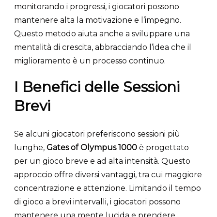
monitorando i progressi, i giocatori possono
mantenere alta la motivazione e l’impegno.
Questo metodo aiuta anche a sviluppare una
mentalità di crescita, abbracciando l’idea che il
miglioramento è un processo continuo.
I Benefici delle Sessioni
Brevi
Se alcuni giocatori preferiscono sessioni più
lunghe,
Gates of Olympus 1000
è progettato
per un gioco breve e ad alta intensità. Questo
approccio offre diversi vantaggi, tra cui maggiore
concentrazione e attenzione. Limitando il tempo
di gioco a brevi intervalli, i giocatori possono
mantenere una mente lucida e prendere