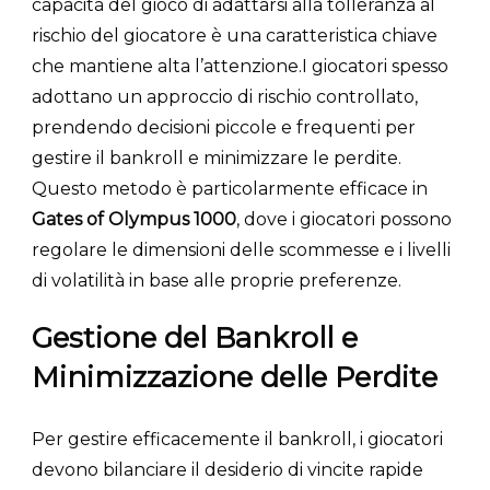
capacità del gioco di adattarsi alla tolleranza al
rischio del giocatore è una caratteristica chiave
che mantiene alta l’attenzione.I giocatori spesso
adottano un approccio di rischio controllato,
prendendo decisioni piccole e frequenti per
gestire il bankroll e minimizzare le perdite.
Questo metodo è particolarmente efficace in
Gates of Olympus 1000
, dove i giocatori possono
regolare le dimensioni delle scommesse e i livelli
di volatilità in base alle proprie preferenze.
Gestione del Bankroll e
Minimizzazione delle Perdite
Per gestire efficacemente il bankroll, i giocatori
devono bilanciare il desiderio di vincite rapide