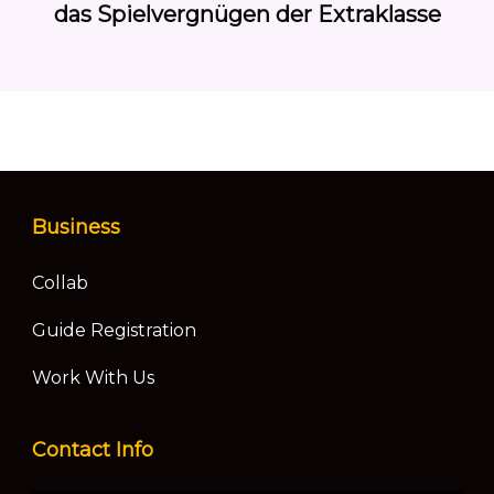
das Spielvergnügen der Extraklasse
Business
Collab
Guide Registration
Work With Us
Contact Info