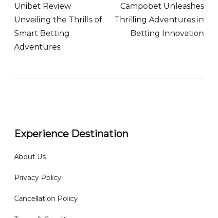
Unibet Review
Campobet Unleashes
Unveiling the Thrills of
Thrilling Adventures in
Smart Betting
Betting Innovation
Adventures
Experience Destination
About Us
Privacy Policy
Cancellation Policy