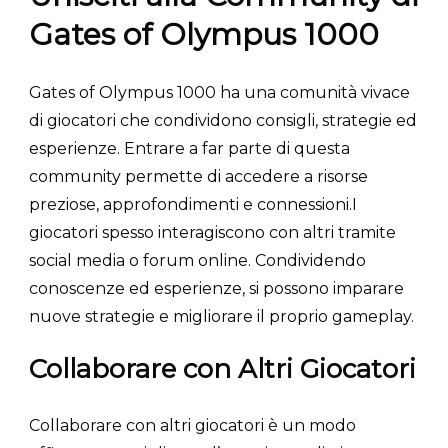
Gates of Olympus 1000
Gates of Olympus 1000 ha una comunità vivace
di giocatori che condividono consigli, strategie ed
esperienze. Entrare a far parte di questa
community permette di accedere a risorse
preziose, approfondimenti e connessioni.I
giocatori spesso interagiscono con altri tramite
social media o forum online. Condividendo
conoscenze ed esperienze, si possono imparare
nuove strategie e migliorare il proprio gameplay.
Collaborare con Altri Giocatori
Collaborare con altri giocatori è un modo