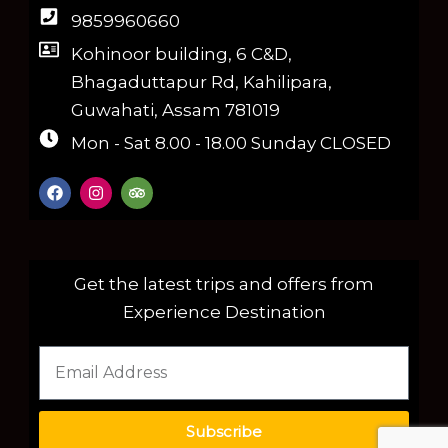
9859960660
Kohinoor building, 6 C&D,
Bhagaduttapur Rd, Kahilipara,
Guwahati, Assam 781019
Mon - Sat 8.00 - 18.00 Sunday CLOSED
Get the latest trips and offers from
Experience Destination
Subscribe