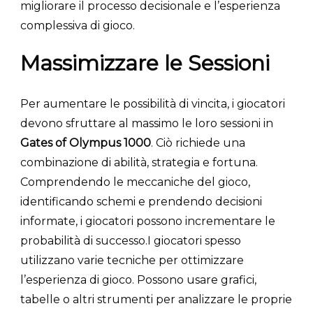
migliorare il processo decisionale e l’esperienza
complessiva di gioco.
Massimizzare le Sessioni
Per aumentare le possibilità di vincita, i giocatori
devono sfruttare al massimo le loro sessioni in
Gates of Olympus 1000
. Ciò richiede una
combinazione di abilità, strategia e fortuna.
Comprendendo le meccaniche del gioco,
identificando schemi e prendendo decisioni
informate, i giocatori possono incrementare le
probabilità di successo.I giocatori spesso
utilizzano varie tecniche per ottimizzare
l’esperienza di gioco. Possono usare grafici,
tabelle o altri strumenti per analizzare le proprie