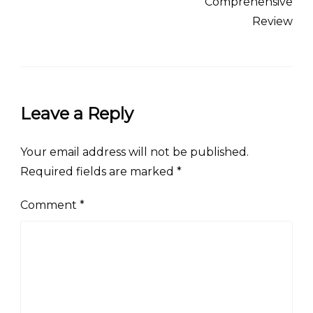
Comprehensive
Review
Leave a Reply
Your email address will not be published.
Required fields are marked
*
Comment
*