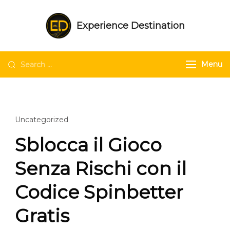
Experience Destination
NE India Experts | Group trips | Tailored
trips | Unique experiences in NE India
Menu
Uncategorized
Sblocca il Gioco
Senza Rischi con il
Codice Spinbetter
Gratis