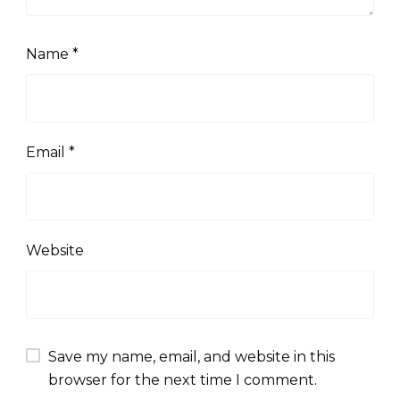
Name
*
Email
*
Website
Save my name, email, and website in this
browser for the next time I comment.