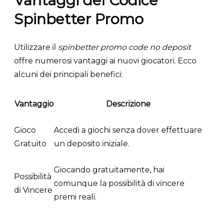
Vantaggi del Codice
Spinbetter Promo
Utilizzare il
spinbetter promo code no deposit
offre numerosi vantaggi ai nuovi giocatori. Ecco
alcuni dei principali benefici:
Vantaggio
Descrizione
Gioco
Accedi a giochi senza dover effettuare
Gratuito
un deposito iniziale.
Giocando gratuitamente, hai
Possibilità
comunque la possibilità di vincere
di Vincere
premi reali.