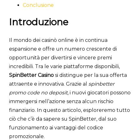
Conclusione
Introduzione
Il mondo dei casinò online è in continua
espansione e offre un numero crescente di
opportunità per divertirsi e vincere premi
incredibili. Tra le varie piattaforme disponibili,
SpinBetter Casino
si distingue per la sua offerta
attraente e innovativa. Grazie al
spinbetter
promo code no deposit
, i nuovi giocatori possono
immergersi nell’azione senza alcun rischio
finanziario. In questo articolo, esploreremo tutto
ciò che c’è da sapere su SpinBetter, dal suo
funzionamento ai vantaggi del codice
promozionale.