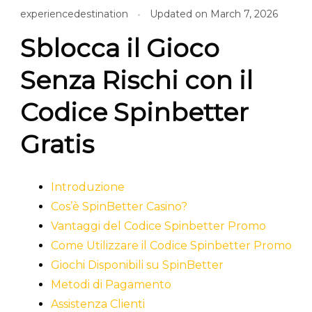
experiencedestination
Updated on
March 7, 2026
Sblocca il Gioco
Senza Rischi con il
Codice Spinbetter
Gratis
Introduzione
Cos’è SpinBetter Casino?
Vantaggi del Codice Spinbetter Promo
Come Utilizzare il Codice Spinbetter Promo
Giochi Disponibili su SpinBetter
Metodi di Pagamento
Assistenza Clienti